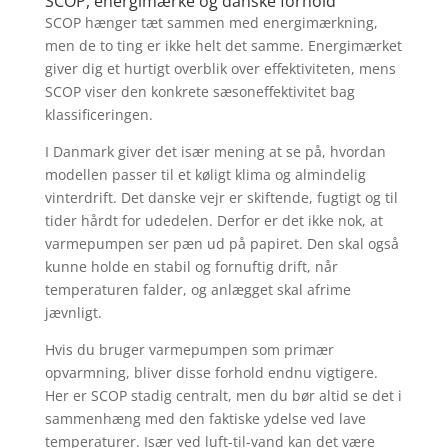
SCOP, energimærke og danske forhold
SCOP hænger tæt sammen med energimærkning,
men de to ting er ikke helt det samme. Energimærket
giver dig et hurtigt overblik over effektiviteten, mens
SCOP viser den konkrete sæsoneffektivitet bag
klassificeringen.
I Danmark giver det især mening at se på, hvordan
modellen passer til et køligt klima og almindelig
vinterdrift. Det danske vejr er skiftende, fugtigt og til
tider hårdt for udedelen. Derfor er det ikke nok, at
varmepumpen ser pæn ud på papiret. Den skal også
kunne holde en stabil og fornuftig drift, når
temperaturen falder, og anlægget skal afrime
jævnligt.
Hvis du bruger varmepumpen som primær
opvarmning, bliver disse forhold endnu vigtigere.
Her er SCOP stadig centralt, men du bør altid se det i
sammenhæng med den faktiske ydelse ved lave
temperaturer. Især ved luft-til-vand kan det være