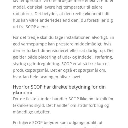
lav temperatur, vil ofte arbejde mere effektivt end en
model, der skal levere høj temperatur til ældre
radiatorer. Det betyder, at den reelle økonomi i dit
hus kan være anderledes end den, du forestiller dig
ud fra SCOP alene.
For det tredje skal du tage installationen alvorligt. En
god varmepumpe kan præstere middelmådigt, hvis
den er forkert dimensioneret eller sat dårligt op. Det
gælder både placering af ude- og indedel, rørføring,
styring og indregulering. SCOP er altså ikke kun et
produktspørgsmål. Det er også et spørgsmål om,
hvordan hele løsningen bliver lavet.
Hvorfor SCOP har direkte betydning for din
økonomi
For de fleste kunder handler SCOP ikke om teknik for
teknikkens skyld. Det handler om strømforbrug og
månedlige udgifter.
En højere SCOP betyder som udgangspunkt, at