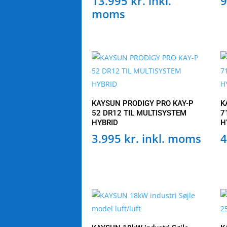
13.995
kr.
inkl.
9
moms
KAYSUN PRODIGY PRO KAY-P
K
52 DR12 TIL MULTISYSTEM
7
HYBRID
H
3.995
kr.
inkl. moms
4