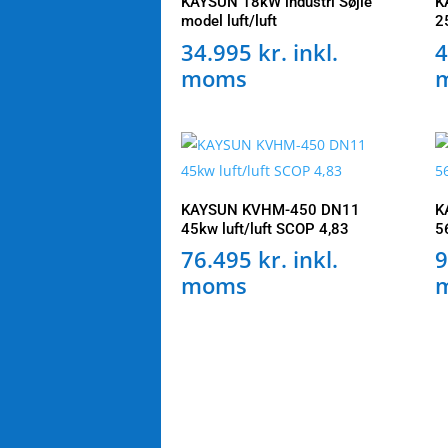
KAYSUN 18kW industri Søjle
K
model luft/luft
2
34.995
kr.
inkl.
4
moms
KAYSUN KVHM-450 DN11
K
45kw luft/luft SCOP 4,83
5
76.495
kr.
inkl.
9
moms