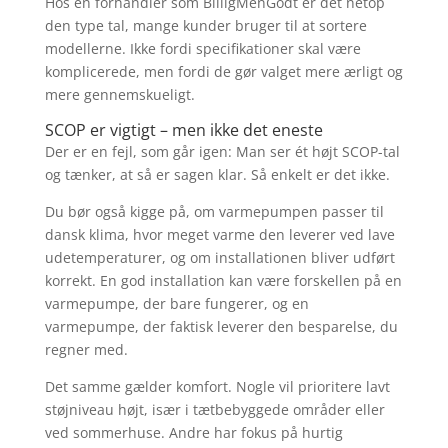
Hos en forhandler som BilligMenGodt er det netop
den type tal, mange kunder bruger til at sortere
modellerne. Ikke fordi specifikationer skal være
komplicerede, men fordi de gør valget mere ærligt og
mere gennemskueligt.
SCOP er vigtigt – men ikke det eneste
Der er en fejl, som går igen: Man ser ét højt SCOP-tal
og tænker, at så er sagen klar. Så enkelt er det ikke.
Du bør også kigge på, om varmepumpen passer til
dansk klima, hvor meget varme den leverer ved lave
udetemperaturer, og om installationen bliver udført
korrekt. En god installation kan være forskellen på en
varmepumpe, der bare fungerer, og en
varmepumpe, der faktisk leverer den besparelse, du
regner med.
Det samme gælder komfort. Nogle vil prioritere lavt
støjniveau højt, især i tætbebyggede områder eller
ved sommerhuse. Andre har fokus på hurtig