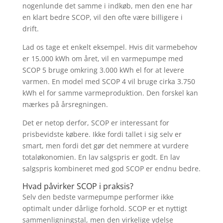
nogenlunde det samme i indkøb, men den ene har
en klart bedre SCOP, vil den ofte være billigere i
drift.
Lad os tage et enkelt eksempel. Hvis dit varmebehov
er 15.000 kWh om året, vil en varmepumpe med
SCOP 5 bruge omkring 3.000 kWh el for at levere
varmen. En model med SCOP 4 vil bruge cirka 3.750
kWh el for samme varmeproduktion. Den forskel kan
mærkes på årsregningen.
Det er netop derfor, SCOP er interessant for
prisbevidste købere. Ikke fordi tallet i sig selv er
smart, men fordi det gør det nemmere at vurdere
totaløkonomien. En lav salgspris er godt. En lav
salgspris kombineret med god SCOP er endnu bedre.
Hvad påvirker SCOP i praksis?
Selv den bedste varmepumpe performer ikke
optimalt under dårlige forhold. SCOP er et nyttigt
sammenligningstal, men den virkelige ydelse