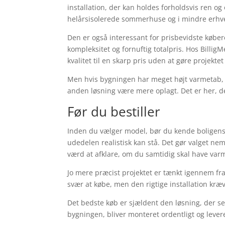
installation, der kan holdes forholdsvis ren o
helårsisolerede sommerhuse og i mindre erhver
Den er også interessant for prisbevidste købere
kompleksitet og fornuftig totalpris. Hos Billi
kvalitet til en skarp pris uden at gøre projekt
Men hvis bygningen har meget højt varmetab, et
anden løsning være mere oplagt. Det er her, det
Før du bestiller
Inden du vælger model, bør du kende boligens
udedelen realistisk kan stå. Det gør valget ne
værd at afklare, om du samtidig skal have var
Jo mere præcist projektet er tænkt igennem fra
svær at købe, men den rigtige installation kr
Det bedste køb er sjældent den løsning, der ser 
bygningen, bliver monteret ordentligt og lev