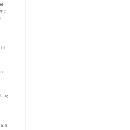
el
mme
g
til
i
en
d- og
luft