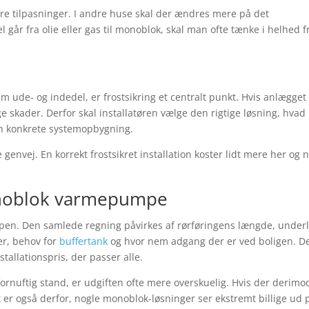
dre tilpasninger. I andre huse skal der ændres mere på det
går fra olie eller gas til monoblok, skal man ofte tænke i helhed 
ude- og indedel, er frostsikring et centralt punkt. Hvis anlægget 
ge skader. Derfor skal installatøren vælge den rigtige løsning, hvad
den konkrete systemopbygning.
 genvej. En korrekt frostsikret installation koster lidt mere her og 
monoblok varmepumpe
en. Den samlede regning påvirkes af rørføringens længde, underl
er, behov for
buffertank
og hvor nem adgang der er ved boligen. De
tallationspris, der passer alle.
fornuftig stand, er udgiften ofte mere overskuelig. Hvis der derimo
t er også derfor, nogle monoblok-løsninger ser ekstremt billige ud 