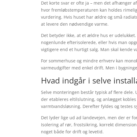
Det korte svar er ofte ja – men det afhænger
hvor fremløbstemperaturen kan holdes rimeligt
vurdering. Hvis huset har ældre og små radiato
at levere den nødvendige varme.
Det betyder ikke, at et ældre hus er udelukke
nogenlunde efterisolerede, eller hvis man opgr
vigtigere end et hurtigt salg. Man skal kende 
For sommerhuse og mindre erhverv kan monoblo
varmeudgifter med enkel drift. Men i bygning
Hvad indgår i selve instal
Selve monteringen består typisk af flere dele.
der etableres eltilslutning, og anlægget koble
varmtvandsløsning. Derefter fyldes og testes s
Det lyder lige ud ad landevejen, men der er fo
Isolering af rør, frostsikring, korrekt dimensi
noget både for drift og levetid.