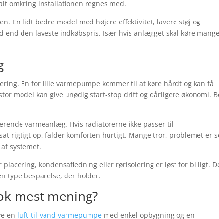
alt omkring installationen regnes med.
en. En lidt bedre model med højere effektivitet, lavere støj og
id end den laveste indkøbspris. Især hvis anlægget skal køre mange
g
ering. En for lille varmepumpe kommer til at køre hårdt og kan få
 stor model kan give unødig start-stop drift og dårligere økonomi. 
terende varmeanlæg. Hvis radiatorerne ikke passer til
 sat rigtigt op, falder komforten hurtigt. Mange tror, problemet er s
 af systemet.
placering, kondensafledning eller rørisolering er løst for billigt. D
en type besparelse, der holder.
ok mest mening?
ave en
luft-til-vand varmepumpe
med enkel opbygning og en