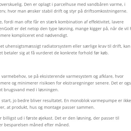
g overskuelig. Den er oplagt i parcelhuse med vandbåren varme, i
v, hvor man ønsker stabil drift og styr på driftsomkostningerne.
, fordi man ofte får en stærk kombination af effektivitet, lavere
gMenGodt er det netop den type løsning, mange kigger på, når de vil
et mere kompliceret end nødvendigt.
 uhensigtsmæssigt radiatorsystem eller særlige krav til drift, kan
 betaler sig at få vurderet de konkrete forhold før køb.
 varmebehov, se på eksisterende varmesystem og afklare, hvor
mmere og minimerer risikoen for ekstraregninger senere. Det er og
mt brugsvand med i løsningen.
 start, jo bedre bliver resultatet. En monoblok varmepumpe er ikk
æver, at produkt, hus og montage passer sammen.
billigst ud i første øjekast. Det er den løsning, der passer til
erer besparelsen måned efter måned.