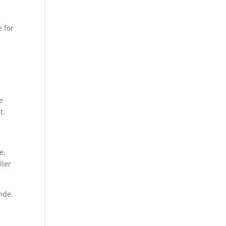
e
e for
e
t.
e,
ller
nde.
r