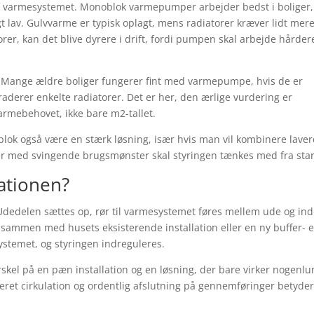
 af varmesystemet. Monoblok varmepumper arbejder bedst i boliger,
 lav. Gulvvarme er typisk oplagt, mens radiatorer kræver lidt mer
rer, kan det blive dyrere i drift, fordi pumpen skal arbejde hårder
t. Mange ældre boliger fungerer fint med varmepumpe, hvis de er
aderer enkelte radiatorer. Det er her, den ærlige vurdering er
varmebehovet, ikke bare m2-tallet.
k også være en stærk løsning, især hvis man vil kombinere laver
er med svingende brugsmønster skal styringen tænkes med fra star
lationen?
 Udedelen sættes op, rør til varmesystemet føres mellem ude og ind
s sammen med husets eksisterende installation eller en ny buffer- e
ystemet, og styringen indreguleres.
rskel på en pæn installation og en løsning, der bare virker nogenlu
oneret cirkulation og ordentlig afslutning på gennemføringer betyde