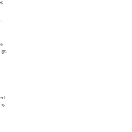
es
.
æk
igt.
e
ert
ing