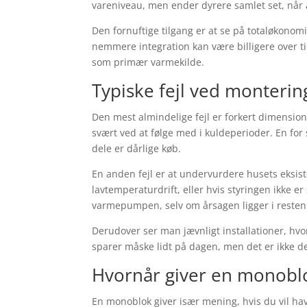
vareniveau, men ender dyrere samlet set, når 
Den fornuftige tilgang er at se på totaløkonomi
nemmere integration kan være billigere over t
som primær varmekilde.
Typiske fejl ved monterin
Den mest almindelige fejl er forkert dimension
svært ved at følge med i kuldeperioder. En for
dele er dårlige køb.
En anden fejl er at undervurdere husets eksis
lavtemperaturdrift, eller hvis styringen ikke er
varmepumpen, selv om årsagen ligger i resten
Derudover ser man jævnligt installationer, hvor 
sparer måske lidt på dagen, men det er ikke d
Hvornår giver en monobl
En monoblok giver især mening, hvis du vil h