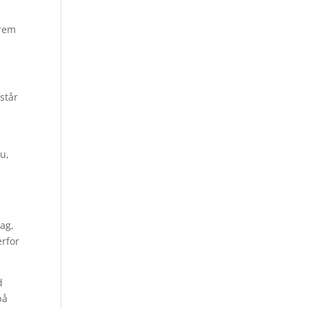
frem
står
nu,
ag,
rfor
d
på