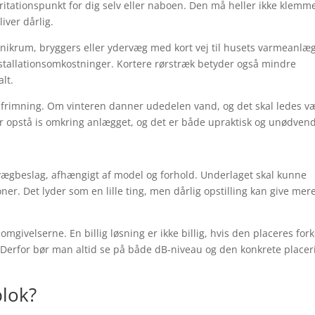
 irritationspunkt for dig selv eller naboen. Den må heller ikke klemm
iver dårlig.
knikrum, bryggers eller ydervæg med kort vej til husets varmeanlæg
installationsomkostninger. Kortere rørstræk betyder også mindre
lt.
frimning. Om vinteren danner udedelen vand, og det skal ledes v
er opstå is omkring anlægget, og det er både upraktisk og unødvend
 vægbeslag, afhængigt af model og forhold. Underlaget skal kunne
er. Det lyder som en lille ting, men dårlig opstilling kan give mer
givelserne. En billig løsning er ikke billig, hvis den placeres fork
 Derfor bør man altid se på både dB-niveau og den konkrete placer
blok?