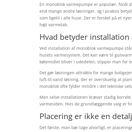
En monoblok varmepumpe er populær, fordi den
end mange andre løsninger, og i praksis betyd
som ligetil i alle huse. Der er forskel på et 
højt varmetab.
Hvad betyder installatio
Ved installation af monoblok varmepumpe står
husets varmesystem. Det kan være til gulvvar
kølemidlet bliver i udedelen, slipper man for e
Det gør løsningen attraktiv for mange boligej
luft-til-vand løsning, der er overskuelig at pla
monoblok ofte fylder mindre i det tekniske set
Men selve installationen kræver stadig korrekt
varmesiden. Hvis de grundlæggende valg er for
Placering er ikke en detal
Det første, man bør tage alvorligt, er placeri