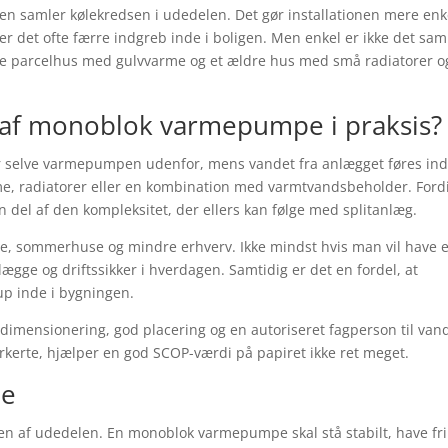
 samler kølekredsen i udedelen. Det gør installationen mere enk
er det ofte færre indgreb inde i boligen. Men enkel er ikke det sa
nyere parcelhus med gulvvarme og et ældre hus med små radiatorer o
n af monoblok varmepumpe i praksis?
 selve varmepumpen udenfor, mens vandet fra anlægget føres ind 
me, radiatorer eller en kombination med varmtvandsbeholder. Ford
n del af den kompleksitet, der ellers kan følge med splitanlæg.
ere, sommerhuse og mindre erhverv. Ikke mindst hvis man vil have 
nlægge og driftssikker i hverdagen. Samtidig er det en fordel, at
up inde i bygningen.
 dimensionering, god placering og en autoriseret fagperson til van
kerte, hjælper en god SCOP-værdi på papiret ikke ret meget.
je
ngen af udedelen. En monoblok varmepumpe skal stå stabilt, have fri 