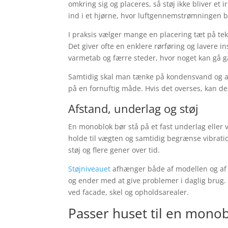
omkring sig og placeres, så støj ikke bliver et
ind i et hjørne, hvor luftgennemstrømningen bl
I praksis vælger mange en placering tæt på te
Det giver ofte en enklere rørføring og lavere 
varmetab og færre steder, hvor noget kan gå ga
Samtidig skal man tænke på kondensvand og a
på en fornuftig måde. Hvis det overses, kan d
Afstand, underlag og støj
En monoblok bør stå på et fast underlag eller
holde til vægten og samtidig begrænse vibration
støj og flere gener over tid.
Støjniveauet
afhænger både af modellen og af om
og ender med at give problemer i daglig brug.
ved facade, skel og opholdsarealer.
Passer huset til en mono