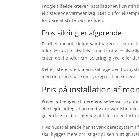
I nogle tilfælde kræver installationen kun min
eksisterende varmeanlæg. Hvis du for eksempel 
for bare at skifte varmekilden.
Frostsikring er afgørende
Fordi en monoblok har vandbærende rør mellem 
uden korrekt beskyttelse, kan frost give alvorli
enten det handler om isolering, glykol eller 
Det er ikke et sted, man skal tage den hurtigste
men den kan spare en dyr reparation senere.
Pris på installation af 
Prisen afhænger af mere end selve varmepump
elarbejde, integration med varmtvandsbehold
giver det sjældent mening at tale om én fast ins
Hvis huset allerede har et vandbåret system i 
skal bygges mere om, stiger prisen hurtigt. De