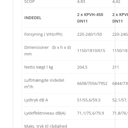
SCOP
4,83
4,42
2 x KPVH-450
2 x KPV
INDEDEL
DN11
DN11
Forsyning ( V/Hz/Ph)
220-240/1/50
220-240
Dimensioner (b x h x d)
1150/1810/615
1150/18
mm
Netto Vægt l kg
204,5
211
Luftmængde indedel
6608/7056/7952
6844/73
m³/h
Lydtryk dB A
51/55,6/59,5
52,1/57,
Lydeffektniveau dB(A)
71,1/75,6/79,9
71,8/76,
Maks. tryk til rådighed