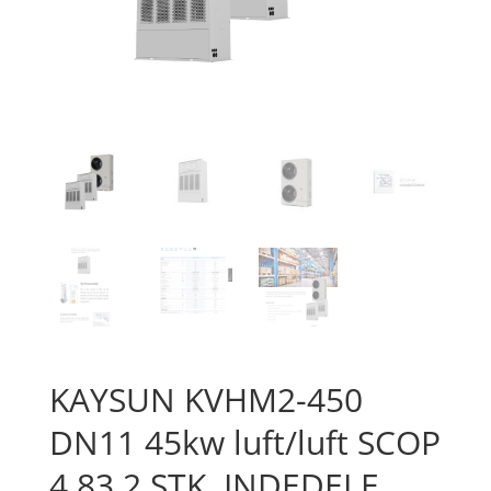
KAYSUN KVHM2-450
DN11 45kw luft/luft SCOP
4,83 2 STK. INDEDELE