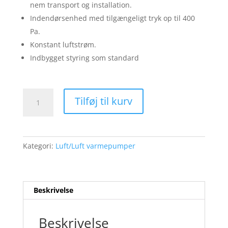
nem transport og installation.
Indendørsenhed med tilgængeligt tryk op til 400
Pa.
Konstant luftstrøm.
Indbygget styring som standard
KAYSUN
Tilføj til kurv
KVHM2-
450
DN11
45kw
Kategori:
Luft/Luft varmepumper
luft/luft
SCOP
4,83
2
Beskrivelse
STK.
INDEDELE
Beskrivelse
antal