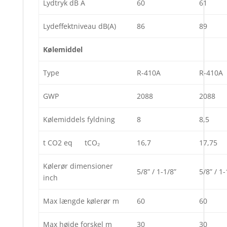
Lydtryk dB A
60
61
Lydeffektniveau dB(A)
86
89
Kølemiddel
Type
R-410A
R-410A
GWP
2088
2088
Kølemiddels fyldning
8
8,5
t CO2 eq tCO₂
16,7
17,75
Kølerør dimensioner
5/8” / 1-1/8”
5/8” / 1-
inch
Max længde kølerør m
60
60
Max højde forskel m
30
30