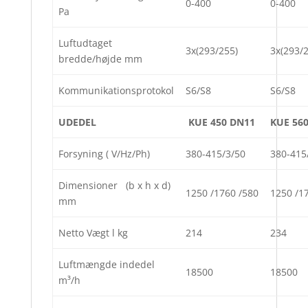
0-400
0-400
Pa
Luftudtaget
3x(293/255)
3x(293/
bredde/højde mm
Kommunikationsprotokol
S6/S8
S6/S8
UDEDEL
KUE 450 DN11
KUE 56
Forsyning ( V/Hz/Ph)
380-415/3/50
380-415
Dimensioner (b x h x d)
1250 /1760 /580
1250 /1
mm
Netto Vægt l kg
214
234
Luftmængde indedel
18500
18500
m³/h