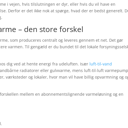
me i vejen, hvis tilslutningen er dyr, eller hvis du vil have en
e. Derfor er det ikke nok at spørge, hvad der er bedst generelt. 
g.
rme – den store forskel
varme, som produceres centralt og leveres gennem et net. Det gør
cere varmen. Til gengæld er du bundet til det lokale forsyningssels
dig ved at hente energi fra udeluften. Især
luft-til-vand
andbårne radiatorer eller gulvvarme, mens luft-til-luft varmepum
r, værksteder og lokaler, hvor man vil have billig opvarmning og o
gså forskellen mellem en abonnementslignende varmeløsning og en
d.