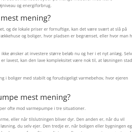
tøjniveau og energiforbrug.
e mest mening?
et, og de lokale priser er fornuftige, kan det være svært at slå på
rækkehuse og boliger, hvor pladsen er begrænset, eller hvor man h
 ikke ønsker at investere større beløb nu og her i et nyt anlæg. Se
er lavest, kan den lave kompleksitet være nok til, at løsningen sta
g i boliger med stabilt og forudsigeligt varmebehov, hvor ejeren
pumpe mest mening?
er ofte mod varmepumpe i tre situationer.
arme, eller når tilslutningen bliver dyr. Den anden er, når du vil
øsning, du selv ejer. Den tredje er, når boligen eller bygningen e