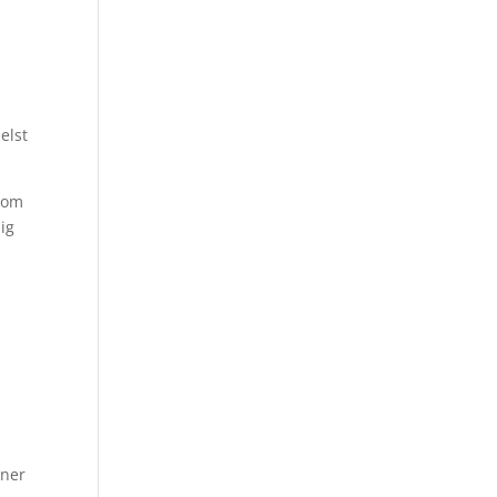
elst
lvom
dig
gner