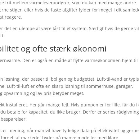
ppe frit mellem varmeleverandører, som du kan med mange andre
rne stiger, eller hvis de faste afgifter fylder for meget i dit samled
at reagere.
 er det en ulempe at være låst til ét system. Særligt hvis de gerne vi
ft.
ilitet og ofte stærk økonomi
jernvarme. Den er også en måde at flytte varmeøkonomien hjem til
ning, der passer til boligen og budgettet. Luft-til-vand er typi
e. Luft-til-luft er ofte en skarp løsning til sommerhuse, garager,
ig opvarmning og lav pris betyder meget.
kt installeret. Her går mange fejl. Hvis pumpen er for lille, får du i
du betale for kapacitet, du ikke bruger. Derfor er seriøs rådgivnin
 besparelser.
r mening, når man vil have tydelige data på effektivitet og gerne 
n fordel, at markedet byder på mange modeller med klare