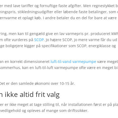
er med lave tariffer og fornuftige faste afgifter. Men regnestykket b
utningspris, stikledningsudgifter eller løbende faste betalinger, som
rnvarme et oplagt køb. I andre betaler du en del for bare at være
ing, men kan til gengæld give en lav varmepris pr. produceret kW
som ofte vurderes på
SCOP
. Jo højere SCOP, jo mere varme får du ud
ge boligejere kigger på specifikationer som SCOP, energiklasse og
an en korrekt dimensioneret
luft-til-vand varmepumpe
være mege
 sommerhus, kan en luft-til-luft varmepumpe ofte være en meget bil
 Det er den samlede økonomi over 10-15 år.
kke altid frit valg
 er ikke meget at tage stilling til, når installationen først er på pl
 vedligehold og opleves af mange som driftssikker.