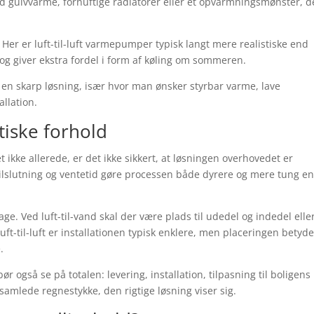
d gulvvarme, fornuftige radiatorer eller et opvarmningsmønster, d
Her er luft-til-luft varmepumper typisk langt mere realistiske end
e og giver ekstra fordel i form af køling om sommeren.
n skarp løsning, især hvor man ønsker styrbar varme, lave
allation.
ktiske forhold
 ikke allerede, er det ikke sikkert, at løsningen overhovedet er
, tilslutning og ventetid gøre processen både dyrere og mere tung e
. Ved luft-til-vand skal der være plads til udedel og indedel elle
ft-til-luft er installationen typisk enklere, men placeringen betyde
.
r også se på totalen: levering, installation, tilpasning til boligens
samlede regnestykke, den rigtige løsning viser sig.