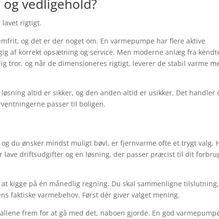
 og vedligehold?
lavet rigtigt.
emfrit, og det er der noget om. En varmepumpe har flere aktive
ig af korrekt opsætning og service. Men moderne anlæg fra kendt
g tror, og når de dimensioneres rigtigt, leverer de stabil varme m
løsning altid er sikker, og den anden altid er usikker. Det handler
rventningerne passer til boligen.
, og du ønsker mindst muligt bøvl, er fjernvarme ofte et trygt valg. 
lave driftsudgifter og en løsning, der passer præcist til dit forbru
k at kigge på én månedlig regning. Du skal sammenligne tilslutning
igens faktiske varmebehov. Først dér giver valget mening.
tallene frem for at gå med det, naboen gjorde. En god varmepump