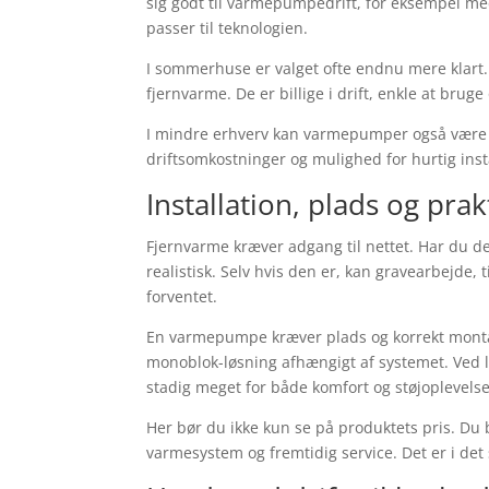
sig godt til varmepumpedrift, for eksempel me
passer til teknologien.
I sommerhuse er valget ofte endnu mere klart. 
fjernvarme. De er billige i drift, enkle at brug
I mindre erhverv kan varmepumper også være e
driftsomkostninger og mulighed for hurtig inst
Installation, plads og pra
Fjernvarme kræver adgang til nettet. Har du det
realistisk. Selv hvis den er, kan gravearbejde
forventet.
En varmepumpe kræver plads og korrekt montage
monoblok-løsning afhængigt af systemet. Ved lu
stadig meget for både komfort og støjoplevelse
Her bør du ikke kun se på produktets pris. Du bø
varmesystem og fremtidig service. Det er i det 