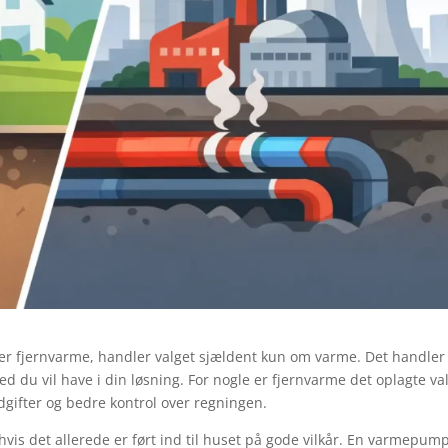
r fjernvarme, handler valget sjældent kun om varme. Det handle
d du vil have i din løsning. For nogle er fjernvarme det oplagte va
gifter og bedre kontrol over regningen.
 hvis det allerede er ført ind til huset på gode vilkår. En varmepum