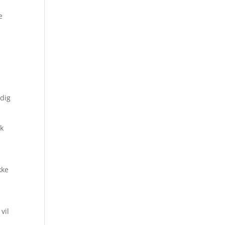
e
l
 dig
sk
kke
g
vil