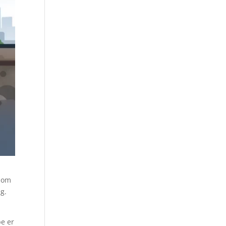
r om
lg.
pe er