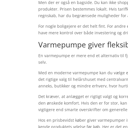
Men der er også en bagside. Du kan ikke sho
produkter. Prisen bestemmes lokalt. Hvis tariffe
regnskab, har du begrænsede muligheder for 
For nogle boligejere er det helt fint. For andre
have mere kontrol over både investering og dri
Varmepumpe giver fleksib
En varmepumpe er mere end et alternativ til f
selv.
Med en moderne varmepumpe kan du vælge en løs
det rigtige valg til helårshuset med centralvarm
anneks, butikker og mindre erhverv, hvor hurt
Det kræver, at anlægget er rigtigt valgt og korre
den ønskede komfort. Hvis den er for stor, kan 
vigtigere end smarte overskrifter om generelle
Hos en prisbevidst køber giver varmepumper isæ
kende produktets ydelse før køb. Her er det e