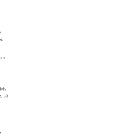
e
ed
 om
Hvis
g, så
,
e