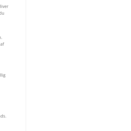
liver
 du
h.
 af
t
lig
ads.