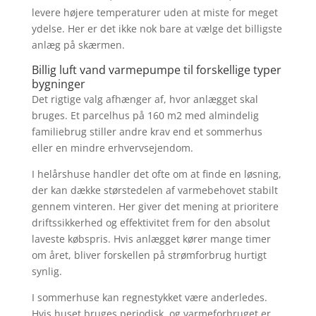
levere højere temperaturer uden at miste for meget
ydelse. Her er det ikke nok bare at vælge det billigste
anlæg på skærmen.
Billig luft vand varmepumpe til forskellige typer
bygninger
Det rigtige valg afhænger af, hvor anlægget skal
bruges. Et parcelhus på 160 m2 med almindelig
familiebrug stiller andre krav end et sommerhus
eller en mindre erhvervsejendom.
I helårshuse handler det ofte om at finde en løsning,
der kan dække størstedelen af varmebehovet stabilt
gennem vinteren. Her giver det mening at prioritere
driftssikkerhed og effektivitet frem for den absolut
laveste købspris. Hvis anlægget kører mange timer
om året, bliver forskellen på strømforbrug hurtigt
synlig.
I sommerhuse kan regnestykket være anderledes.
Hvis huset bruges periodisk, og varmeforbruget er