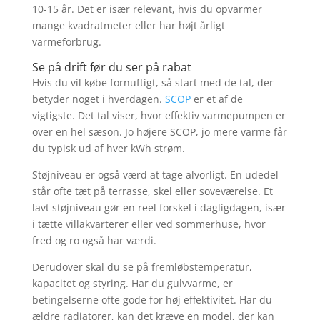
10-15 år. Det er især relevant, hvis du opvarmer
mange kvadratmeter eller har højt årligt
varmeforbrug.
Se på drift før du ser på rabat
Hvis du vil købe fornuftigt, så start med de tal, der
betyder noget i hverdagen.
SCOP
er et af de
vigtigste. Det tal viser, hvor effektiv varmepumpen er
over en hel sæson. Jo højere SCOP, jo mere varme får
du typisk ud af hver kWh strøm.
Støjniveau er også værd at tage alvorligt. En udedel
står ofte tæt på terrasse, skel eller soveværelse. Et
lavt støjniveau gør en reel forskel i dagligdagen, især
i tætte villakvarterer eller ved sommerhuse, hvor
fred og ro også har værdi.
Derudover skal du se på fremløbstemperatur,
kapacitet og styring. Har du gulvvarme, er
betingelserne ofte gode for høj effektivitet. Har du
ældre radiatorer, kan det kræve en model, der kan