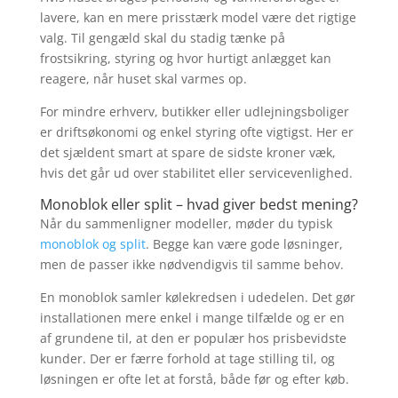
lavere, kan en mere prisstærk model være det rigtige
valg. Til gengæld skal du stadig tænke på
frostsikring, styring og hvor hurtigt anlægget kan
reagere, når huset skal varmes op.
For mindre erhverv, butikker eller udlejningsboliger
er driftsøkonomi og enkel styring ofte vigtigst. Her er
det sjældent smart at spare de sidste kroner væk,
hvis det går ud over stabilitet eller servicevenlighed.
Monoblok eller split – hvad giver bedst mening?
Når du sammenligner modeller, møder du typisk
monoblok og split
. Begge kan være gode løsninger,
men de passer ikke nødvendigvis til samme behov.
En monoblok samler kølekredsen i udedelen. Det gør
installationen mere enkel i mange tilfælde og er en
af grundene til, at den er populær hos prisbevidste
kunder. Der er færre forhold at tage stilling til, og
løsningen er ofte let at forstå, både før og efter køb.