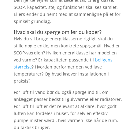
Den fjerde fejl er kun at læse ét tal. Energiklasse,
SCOP, kapacitet, støj og funktioner skal ses samlet.
Ellers ender du nemt med at sammenligne på et for
spinkelt grundlag.
Hvad skal du spørge om før du køber?
Hvis du vil bruge energiklasserne rigtigt, skal du
stille nogle enkle, men konkrete spørgsmål. Hvad er
SCOP-værdien? Hvilken energiklasse har modellen
ved varme? Er kapaciteten passende til
boligens
størrelse
? Hvordan performer den ved lave
temperaturer? Og hvad kræver installationen i
praksis?
For luft-til-vand bør du også spørge ind til, om
anlægget passer bedst til gulvvarme eller radiatorer.
For luft-til-luft er det relevant at afklare, hvor godt
luften kan fordeles i huset, for selv en effektiv
pumpe mister værdi, hvis varmen ikke når de rum,
du faktisk bruger.