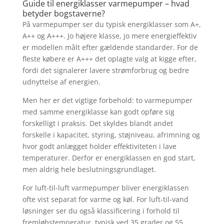
Guide til energiklasser varmepumper – hvad
betyder bogstaverne?
På varmepumper ser du typisk energiklasser som A+,
A++ og A+++. Jo højere klasse, jo mere energieffektiv
er modellen målt efter gældende standarder. For de
fleste købere er A+++ det oplagte valg at kigge efter,
fordi det signalerer lavere strømforbrug og bedre
udnyttelse af energien.
Men her er det vigtige forbehold: to varmepumper
med samme energiklasse kan godt opføre sig
forskelligt i praksis. Det skyldes blandt andet
forskelle i kapacitet, styring, støjniveau, afrimning og
hvor godt anlægget holder effektiviteten i lave
temperaturer. Derfor er energiklassen en god start,
men aldrig hele beslutningsgrundlaget.
For luft-til-luft varmepumper bliver energiklassen
ofte vist separat for varme og køl. For luft-til-vand
løsninger ser du også klassificering i forhold til
fremløbstemperatur, typisk ved 35 grader og 55