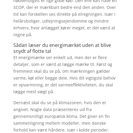
nødvendigvis er lige gode køb. Den ene kan have en
SCOP, der er mærkbart bedre end den anden. Over
tid kan forskellen ses direkte på elregningen. Især i
helårsboliger, udlejningsejendomme og mindre
erhverv, hvor anlægget kører meget, er det værd at
regne på.
Sådan læser du energimærket uden at blive
snydt af flotte tal
Et energimærke ser enkelt ud, men der er flere
detaljer, som er værd at lægge mærke til. Først og
fremmest skal du se på, om mærkningen gælder
varme, køl eller begge dele. Hvis dit vigtigste behov
er opvarmning, er det varmeeffektiviteten, du skal
lægge mest vægt på.
Dernæst skal du se på klimazonen, hvis den er
angivet. Nogle data præsenteres ud fra
gennemsnitligt europæisk klima. Det giver en fin
sammenligning mellem modeller, men danske
forhold kan være hårdere, især i kolde perioder.