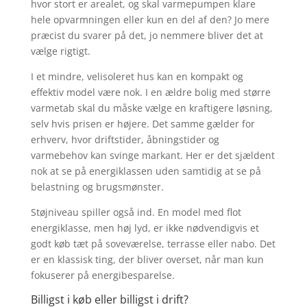
hvor stort er arealet, og skal varmepumpen klare
hele opvarmningen eller kun en del af den? Jo mere
præcist du svarer på det, jo nemmere bliver det at
vælge rigtigt.
I et mindre, velisoleret hus kan en kompakt og
effektiv model være nok. I en ældre bolig med større
varmetab skal du måske vælge en kraftigere løsning,
selv hvis prisen er højere. Det samme gælder for
erhverv, hvor driftstider, åbningstider og
varmebehov kan svinge markant. Her er det sjældent
nok at se på energiklassen uden samtidig at se på
belastning og brugsmønster.
Støjniveau spiller også ind. En model med flot
energiklasse, men høj lyd, er ikke nødvendigvis et
godt køb tæt på soveværelse, terrasse eller nabo. Det
er en klassisk ting, der bliver overset, når man kun
fokuserer på energibesparelse.
Billigst i køb eller billigst i drift?